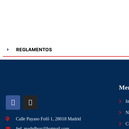
REGLAMENTOS
Me
In
N
Calle Payaso Fofó 1, 28018 Madrid
C
fed_madrdbox@hotmail.com