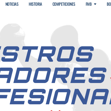
NOTICIAS
HISTORIA
COMPETICIONES
FMB
BO
STROS
ADORES
FESIONA