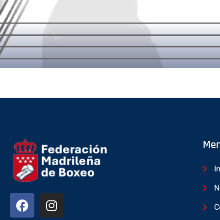
Me
I
N
C